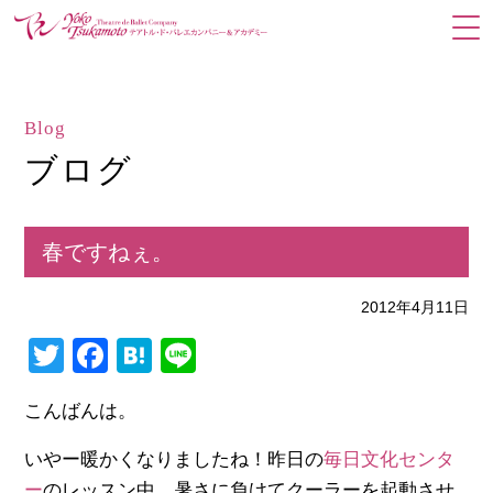
Blog
ブログ
春ですねぇ。
2012年4月11日
Twitter
Facebook
Hatena
Line
こんばんは。
いやー暖かくなりましたね！昨日の
毎日文化センタ
ー
のレッスン中、暑さに負けてクーラーを起動させ