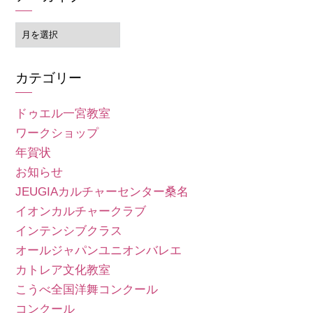
ア
ー
カ
カテゴリー
イ
ブ
ドゥエル一宮教室
ワークショップ
年賀状
お知らせ
JEUGIAカルチャーセンター桑名
イオンカルチャークラブ
インテンシブクラス
オールジャパンユニオンバレエ
カトレア文化教室
こうべ全国洋舞コンクール
コンクール