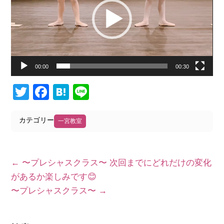
レ
ー
ヤ
ー
00:00
00:30
Twitter
Facebook
Hatena
Line
カテゴリー
一宮教室
←
〜プレシャスクラス〜 次回までにどれだけの変化
があるか楽しみです😊
〜プレシャスクラス〜
→